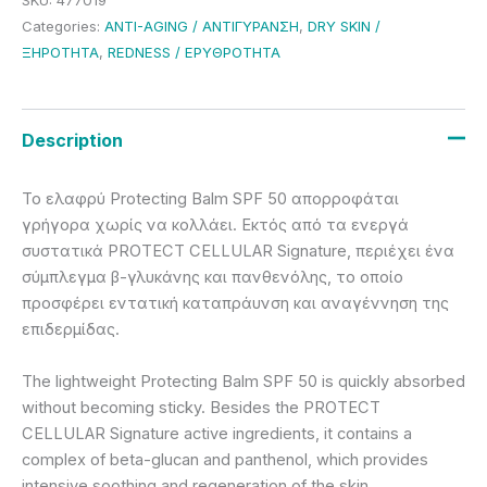
SKU:
477019
Categories:
ANTI-AGING / ΑΝΤΙΓΥΡΑΝΣΗ
,
DRY SKIN /
ΞΗΡΟΤΗΤΑ
,
REDNESS / ΕΡΥΘΡΟΤΗΤΑ
Description
Το ελαφρύ Protecting Balm SPF 50 απορροφάται
γρήγορα χωρίς να κολλάει. Εκτός από τα ενεργά
συστατικά PROTECT CELLULAR Signature, περιέχει ένα
σύμπλεγμα β-γλυκάνης και πανθενόλης, το οποίο
προσφέρει εντατική καταπράυνση και αναγέννηση της
επιδερμίδας.
The lightweight Protecting Balm SPF 50 is quickly absorbed
without becoming sticky. Besides the PROTECT
CELLULAR Signature active ingredients, it contains a
complex of beta-glucan and panthenol, which provides
intensive soothing and regeneration of the skin.